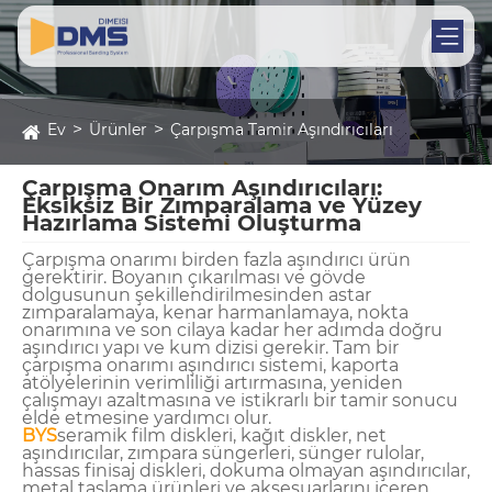
Ev
Ürünler
Çarpışma Tamir Aşındırıcıları
Çarpışma Onarım Aşındırıcıları:
Eksiksiz Bir Zımparalama ve Yüzey
Hazırlama Sistemi Oluşturma
Çarpışma onarımı birden fazla aşındırıcı ürün
gerektirir. Boyanın çıkarılması ve gövde
dolgusunun şekillendirilmesinden astar
zımparalamaya, kenar harmanlamaya, nokta
onarımına ve son cilaya kadar her adımda doğru
aşındırıcı yapı ve kum dizisi gerekir. Tam bir
çarpışma onarımı aşındırıcı sistemi, kaporta
atölyelerinin verimliliği artırmasına, yeniden
çalışmayı azaltmasına ve istikrarlı bir tamir sonucu
elde etmesine yardımcı olur.
BYS
seramik film diskleri, kağıt diskler, net
aşındırıcılar, zımpara süngerleri, sünger rulolar,
hassas finisaj diskleri, dokuma olmayan aşındırıcılar,
metal taşlama ürünleri ve aksesuarlarını içeren