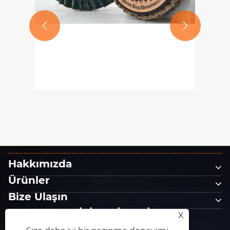


Black Diamond Aşındırıcı Diskler
Metal Taşlamaya Uygun Mudur?
Daha fazla göster >>
Hakkımızda
Ürünler
Bize Ulaşın
BİZİ TAKİP EDİN
X