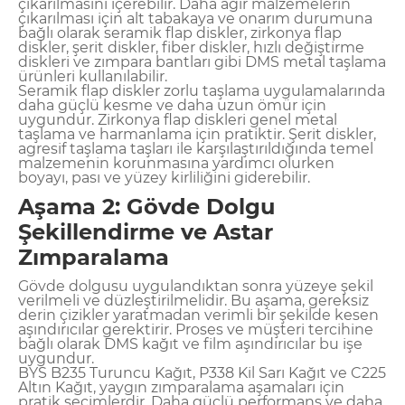
çıkarılmasını içerebilir. Daha ağır malzemelerin
çıkarılması için alt tabakaya ve onarım durumuna
bağlı olarak seramik flap diskler, zirkonya flap
diskler, şerit diskler, fiber diskler, hızlı değiştirme
diskleri ve zımpara bantları gibi DMS metal taşlama
ürünleri kullanılabilir.
Seramik flap diskler zorlu taşlama uygulamalarında
daha güçlü kesme ve daha uzun ömür için
uygundur. Zirkonya flap diskleri genel metal
taşlama ve harmanlama için pratiktir. Şerit diskler,
agresif taşlama taşları ile karşılaştırıldığında temel
malzemenin korunmasına yardımcı olurken
boyayı, pası ve yüzey kirliliğini giderebilir.
Aşama 2: Gövde Dolgu
Şekillendirme ve Astar
Zımparalama
Gövde dolgusu uygulandıktan sonra yüzeye şekil
verilmeli ve düzleştirilmelidir. Bu aşama, gereksiz
derin çizikler yaratmadan verimli bir şekilde kesen
aşındırıcılar gerektirir. Proses ve müşteri tercihine
bağlı olarak DMS kağıt ve film aşındırıcılar bu işe
uygundur.
BYS B235 Turuncu Kağıt, P338 Kil Sarı Kağıt ve C225
Altın Kağıt, yaygın zımparalama aşamaları için
pratik seçimlerdir. Daha güçlü performans ve daha