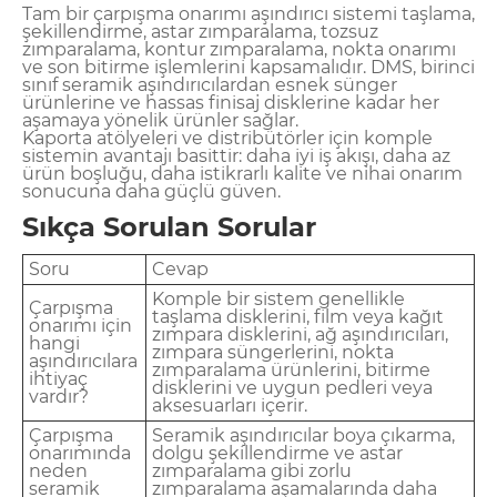
Tam bir çarpışma onarımı aşındırıcı sistemi taşlama,
şekillendirme, astar zımparalama, tozsuz
zımparalama, kontur zımparalama, nokta onarımı
ve son bitirme işlemlerini kapsamalıdır. DMS, birinci
sınıf seramik aşındırıcılardan esnek sünger
ürünlerine ve hassas finisaj disklerine kadar her
aşamaya yönelik ürünler sağlar.
Kaporta atölyeleri ve distribütörler için komple
sistemin avantajı basittir: daha iyi iş akışı, daha az
ürün boşluğu, daha istikrarlı kalite ve nihai onarım
sonucuna daha güçlü güven.
Sıkça Sorulan Sorular
Soru
Cevap
Komple bir sistem genellikle
Çarpışma
taşlama disklerini, film veya kağıt
onarımı için
zımpara disklerini, ağ aşındırıcıları,
hangi
zımpara süngerlerini, nokta
aşındırıcılara
zımparalama ürünlerini, bitirme
ihtiyaç
disklerini ve uygun pedleri veya
vardır?
aksesuarları içerir.
Çarpışma
Seramik aşındırıcılar boya çıkarma,
onarımında
dolgu şekillendirme ve astar
neden
zımparalama gibi zorlu
seramik
zımparalama aşamalarında daha