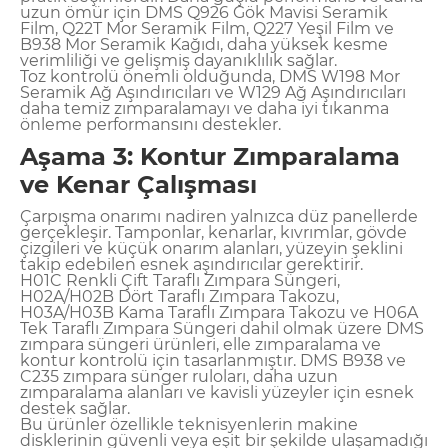
uzun ömür için DMS Q926 Gök Mavisi Seramik
Film, Q22T Mor Seramik Film, Q227 Yeşil Film ve
B938 Mor Seramik Kağıdı, daha yüksek kesme
verimliliği ve gelişmiş dayanıklılık sağlar.
Toz kontrolü önemli olduğunda, DMS W198 Mor
Seramik Ağ Aşındırıcıları ve W129 Ağ Aşındırıcıları
daha temiz zımparalamayı ve daha iyi tıkanma
önleme performansını destekler.
Aşama 3: Kontur Zımparalama
ve Kenar Çalışması
Çarpışma onarımı nadiren yalnızca düz panellerde
gerçekleşir. Tamponlar, kenarlar, kıvrımlar, gövde
çizgileri ve küçük onarım alanları, yüzeyin şeklini
takip edebilen esnek aşındırıcılar gerektirir.
H01C Renkli Çift Taraflı Zımpara Süngeri,
H02A/H02B Dört Taraflı Zımpara Takozu,
H03A/H03B Kama Taraflı Zımpara Takozu ve H06A
Tek Taraflı Zımpara Süngeri dahil olmak üzere DMS
zımpara süngeri ürünleri, elle zımparalama ve
kontur kontrolü için tasarlanmıştır. DMS B938 ve
C235 zımpara sünger ruloları, daha uzun
zımparalama alanları ve kavisli yüzeyler için esnek
destek sağlar.
Bu ürünler özellikle teknisyenlerin makine
disklerinin güvenli veya eşit bir şekilde ulaşamadığı