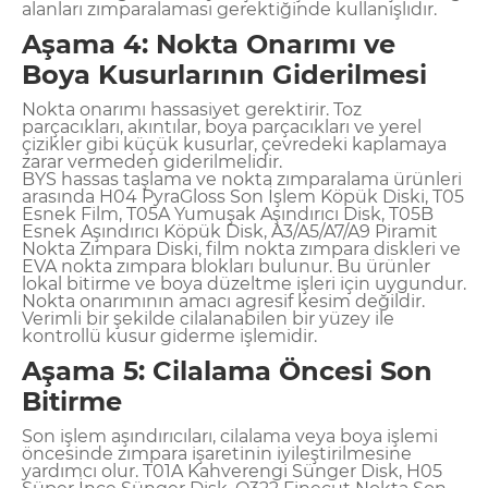
alanları zımparalaması gerektiğinde kullanışlıdır.
Aşama 4: Nokta Onarımı ve
Boya Kusurlarının Giderilmesi
Nokta onarımı hassasiyet gerektirir. Toz
parçacıkları, akıntılar, boya parçacıkları ve yerel
çizikler gibi küçük kusurlar, çevredeki kaplamaya
zarar vermeden giderilmelidir.
BYS hassas taşlama ve nokta zımparalama ürünleri
arasında H04 PyraGloss Son İşlem Köpük Diski, T05
Esnek Film, T05A Yumuşak Aşındırıcı Disk, T05B
Esnek Aşındırıcı Köpük Disk, A3/A5/A7/A9 Piramit
Nokta Zımpara Diski, film nokta zımpara diskleri ve
EVA nokta zımpara blokları bulunur. Bu ürünler
lokal bitirme ve boya düzeltme işleri için uygundur.
Nokta onarımının amacı agresif kesim değildir.
Verimli bir şekilde cilalanabilen bir yüzey ile
kontrollü kusur giderme işlemidir.
Aşama 5: Cilalama Öncesi Son
Bitirme
Son işlem aşındırıcıları, cilalama veya boya işlemi
öncesinde zımpara işaretinin iyileştirilmesine
yardımcı olur. T01A Kahverengi Sünger Disk, H05