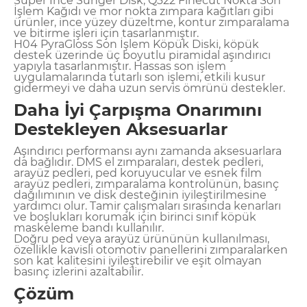
Süper İnce Sünger Disk, Q322 Finecut Nokta Son
İşlem Kağıdı ve mor nokta zımpara kağıtları gibi
ürünler, ince yüzey düzeltme, kontur zımparalama
ve bitirme işleri için tasarlanmıştır.
H04 PyraGloss Son İşlem Köpük Diski, köpük
destek üzerinde üç boyutlu piramidal aşındırıcı
yapıyla tasarlanmıştır. Hassas son işlem
uygulamalarında tutarlı son işlemi, etkili kusur
gidermeyi ve daha uzun servis ömrünü destekler.
Daha İyi Çarpışma Onarımını
Destekleyen Aksesuarlar
Aşındırıcı performansı aynı zamanda aksesuarlara
da bağlıdır. DMS el zımparaları, destek pedleri,
arayüz pedleri, ped koruyucular ve esnek film
arayüz pedleri, zımparalama kontrolünün, basınç
dağılımının ve disk desteğinin iyileştirilmesine
yardımcı olur. Tamir çalışmaları sırasında kenarları
ve boşlukları korumak için birinci sınıf köpük
maskeleme bandı kullanılır.
Doğru ped veya arayüz ürününün kullanılması,
özellikle kavisli otomotiv panellerini zımparalarken
son kat kalitesini iyileştirebilir ve eşit olmayan
basınç izlerini azaltabilir.
Çözüm