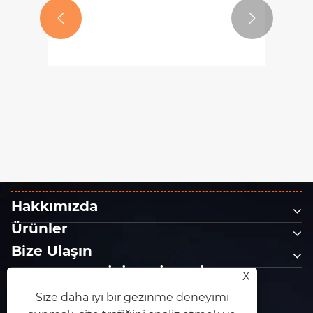
DMS, AMR2026 Pekin Oto
Bakım ve Onarım Fuarı'nda


Yüksek Verimli Parlatma
Daha fazla göster >>
Çözümleri ile Otomotiv
Yenileme Pazarında
Yükseltmeler Sağlayacak
Hakkımızda
Ürünler
Bize Ulaşın
BİZİ TAKİP EDİN
X
Size daha iyi bir gezinme deneyimi