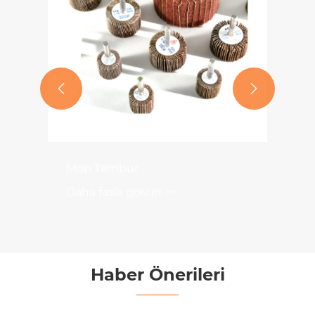


Mop Tambur
Daha fazla göster >>
Haber Önerileri