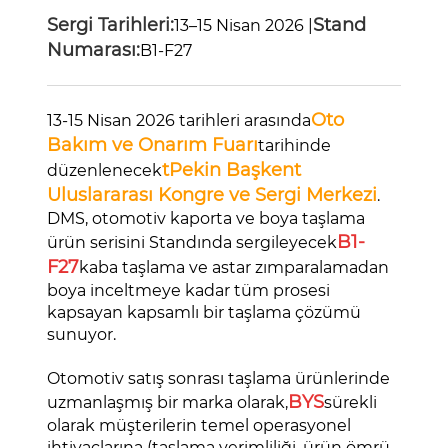
Sergi Tarihleri:
Stand
13–15 Nisan 2026 |
Numarası:
B1-F27
Oto
13-15 Nisan 2026 tarihleri ​​arasında
Bakım ve Onarım Fuarı
tarihinde
t
Pekin Başkent
düzenlenecek
Uluslararası Kongre ve Sergi Merkezi
.
DMS, otomotiv kaporta ve boya taşlama
B1-
ürün serisini Standında sergileyecek
F27
kaba taşlama ve astar zımparalamadan
boya inceltmeye kadar tüm prosesi
kapsayan kapsamlı bir taşlama çözümü
sunuyor.
Otomotiv satış sonrası taşlama ürünlerinde
BYS
uzmanlaşmış bir marka olarak,
sürekli
olarak müşterilerin temel operasyonel
ihtiyaçlarına (taşlama verimliliği, ürün ömrü,