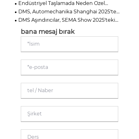
Endüstriyel Taşlamada Neden Özel
Zımpara Kağıdı Yaygın Olarak Kullanılır? –
DMS, Automechanika Shanghai 2025'te
Kalite Kontrol Seçenekleri
Yenilikçi Aşındırıcı Çözümlerini Sergiliyor
DMS Aşındırıcılar, SEMA Show 2025'teki
Başarılı Sergisiyle Küresel Pazar Varlığını
Güçlendiriyor
bana mesaj bırak