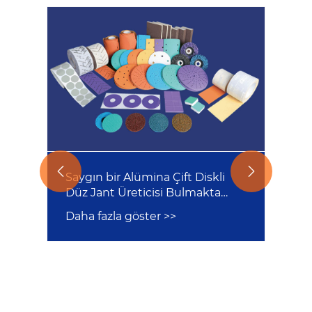


Saygın bir Alümina Çift Diskli
Düz Jant Üreticisi Bulmakta
Zorlanıyor musunuz? Bu Şirketi
Daha fazla göster >>
Düşünün