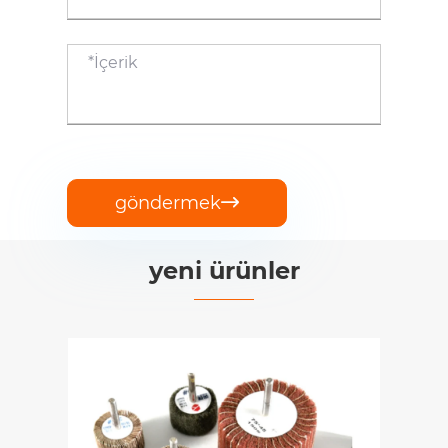
göndermek

yeni ürünler